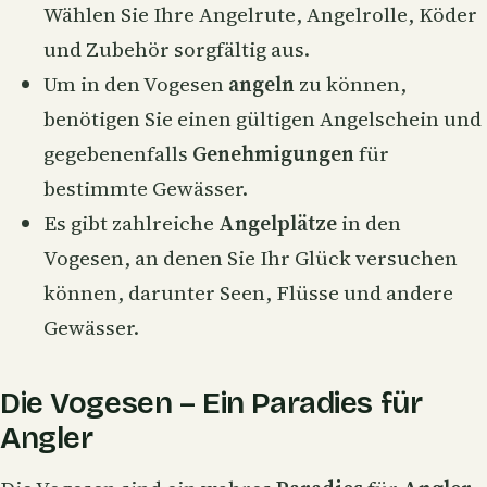
Wählen Sie Ihre Angelrute, Angelrolle, Köder
und Zubehör sorgfältig aus.
Um in den Vogesen
angeln
zu können,
benötigen Sie einen gültigen Angelschein und
gegebenenfalls
Genehmigungen
für
bestimmte Gewässer.
Es gibt zahlreiche
Angelplätze
in den
Vogesen, an denen Sie Ihr Glück versuchen
können, darunter Seen, Flüsse und andere
Gewässer.
Die Vogesen – Ein Paradies für
Angler