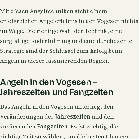
Mit diesen Angeltechniken steht einem
erfolgreichen Angelerlebnis in den Vogesen nichts
im Wege. Die richtige Wahl der Technik, eine
sorgfältige Köderführung und eine durchdachte
Strategie sind der Schlüssel zum Erfolg beim
Angeln in dieser faszinierenden Region.
Angeln in den Vogesen –
Jahreszeiten und Fangzeiten
Das Angeln in den Vogesen unterliegt den
Veränderungen der
Jahreszeiten
und den
variierenden
Fangzeiten
. Es ist wichtig, die
richtige Zeit zu wählen, um die besten Chancen