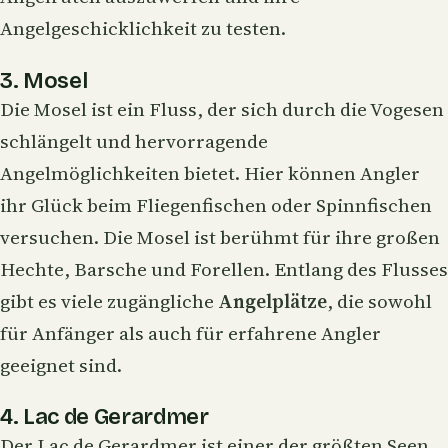
Angelgeschicklichkeit zu testen.
3. Mosel
Die
Mosel
ist ein Fluss, der sich durch die Vogesen
schlängelt und hervorragende
Angelmöglichkeiten bietet. Hier können Angler
ihr Glück beim Fliegenfischen oder Spinnfischen
versuchen. Die Mosel ist berühmt für ihre großen
Hechte, Barsche und Forellen. Entlang des Flusses
gibt es viele zugängliche
Angelplätze
, die sowohl
für Anfänger als auch für erfahrene Angler
geeignet sind.
4. Lac de Gerardmer
Der Lac de Gerardmer ist einer der größten Seen