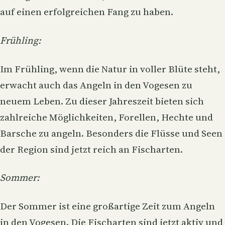
auf einen erfolgreichen Fang zu haben.
Frühling:
Im Frühling, wenn die Natur in voller Blüte steht,
erwacht auch das Angeln in den Vogesen zu
neuem Leben. Zu dieser Jahreszeit bieten sich
zahlreiche Möglichkeiten, Forellen, Hechte und
Barsche zu angeln. Besonders die Flüsse und Seen
der Region sind jetzt reich an Fischarten.
Sommer:
Der Sommer ist eine großartige Zeit zum Angeln
in den Vogesen. Die Fischarten sind jetzt aktiv und