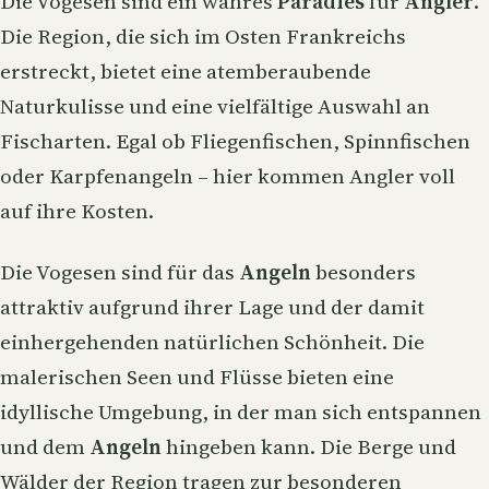
Die Vogesen sind ein wahres
Paradies
für
Angler
.
Die Region, die sich im Osten Frankreichs
erstreckt, bietet eine atemberaubende
Naturkulisse und eine vielfältige Auswahl an
Fischarten. Egal ob Fliegenfischen, Spinnfischen
oder Karpfenangeln – hier kommen Angler voll
auf ihre Kosten.
Die Vogesen sind für das
Angeln
besonders
attraktiv aufgrund ihrer Lage und der damit
einhergehenden natürlichen Schönheit. Die
malerischen Seen und Flüsse bieten eine
idyllische Umgebung, in der man sich entspannen
und dem
Angeln
hingeben kann. Die Berge und
Wälder der Region tragen zur besonderen