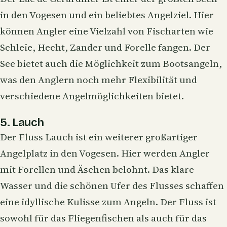
in den Vogesen und ein beliebtes Angelziel. Hier
können Angler eine Vielzahl von Fischarten wie
Schleie
,
Hecht
, Zander und Forelle fangen. Der
See bietet auch die Möglichkeit zum Bootsangeln,
was den Anglern noch mehr Flexibilität und
verschiedene Angelmöglichkeiten bietet.
5. Lauch
Der Fluss Lauch ist ein weiterer großartiger
Angelplatz in den Vogesen. Hier werden Angler
mit Forellen und Äschen belohnt. Das klare
Wasser und die schönen Ufer des Flusses schaffen
eine idyllische Kulisse zum Angeln. Der Fluss ist
sowohl für das Fliegenfischen als auch für das