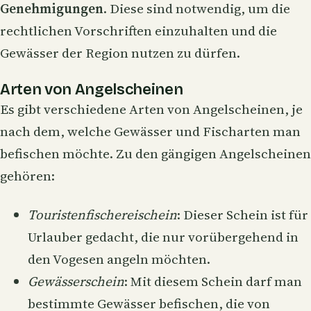
Genehmigungen
. Diese sind notwendig, um die
rechtlichen Vorschriften einzuhalten und die
Gewässer der Region nutzen zu dürfen.
Arten von Angelscheinen
Es gibt verschiedene Arten von Angelscheinen, je
nach dem, welche Gewässer und Fischarten man
befischen möchte. Zu den gängigen Angelscheinen
gehören:
Touristenfischereischein
: Dieser Schein ist für
Urlauber gedacht, die nur vorübergehend in
den Vogesen angeln möchten.
Gewässerschein
: Mit diesem Schein darf man
bestimmte Gewässer befischen, die von