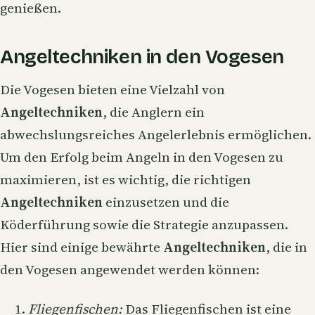
genießen.
Angeltechniken in den Vogesen
Die Vogesen bieten eine Vielzahl von
Angeltechniken
, die Anglern ein
abwechslungsreiches Angelerlebnis ermöglichen.
Um den Erfolg beim Angeln in den Vogesen zu
maximieren, ist es wichtig, die richtigen
Angeltechniken
einzusetzen und die
Köderführung sowie die Strategie anzupassen.
Hier sind einige bewährte
Angeltechniken
, die in
den Vogesen angewendet werden können:
Fliegenfischen:
Das Fliegenfischen ist eine