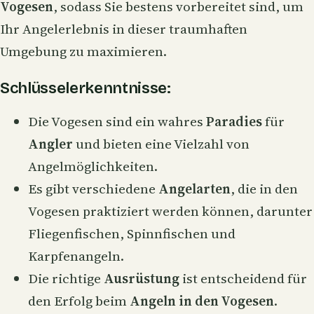
Vogesen
, sodass Sie bestens vorbereitet sind, um
Ihr Angelerlebnis in dieser traumhaften
Umgebung zu maximieren.
Schlüsselerkenntnisse:
Die Vogesen sind ein wahres
Paradies
für
Angler
und bieten eine Vielzahl von
Angelmöglichkeiten.
Es gibt verschiedene
Angelarten
, die in den
Vogesen praktiziert werden können, darunter
Fliegenfischen
,
Spinnfischen
und
Karpfenangeln.
Die richtige
Ausrüstung
ist entscheidend für
den Erfolg beim
Angeln in den Vogesen
.