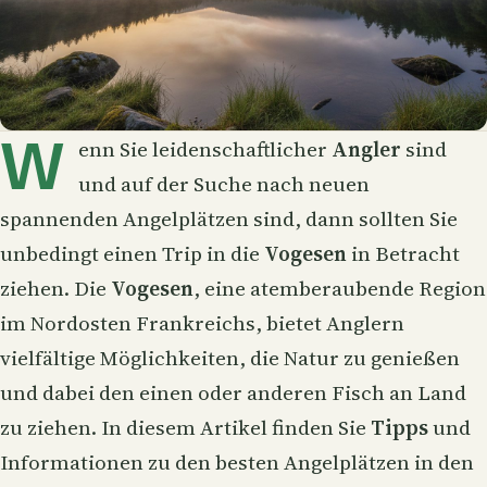
W
enn Sie leidenschaftlicher
Angler
sind
und auf der Suche nach neuen
spannenden Angelplätzen sind, dann sollten Sie
unbedingt einen Trip in die
Vogesen
in Betracht
ziehen. Die
Vogesen
, eine atemberaubende Region
im Nordosten Frankreichs, bietet Anglern
vielfältige Möglichkeiten, die Natur zu genießen
und dabei den einen oder anderen Fisch an Land
zu ziehen. In diesem Artikel finden Sie
Tipps
und
Informationen zu den besten Angelplätzen in den