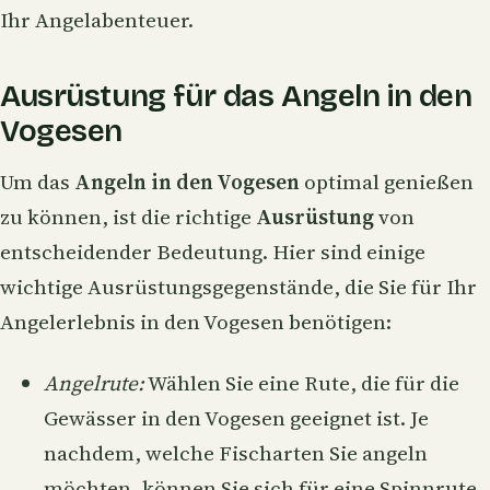
Ihr Angelabenteuer.
Ausrüstung für das Angeln in den
Vogesen
Um das
Angeln in den Vogesen
optimal genießen
zu können, ist die richtige
Ausrüstung
von
entscheidender Bedeutung. Hier sind einige
wichtige Ausrüstungsgegenstände, die Sie für Ihr
Angelerlebnis in den Vogesen benötigen:
Angelrute:
Wählen Sie eine Rute, die für die
Gewässer in den Vogesen geeignet ist. Je
nachdem, welche Fischarten Sie angeln
möchten, können Sie sich für eine Spinnrute,