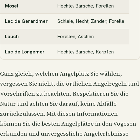
Mosel
Hechte, Barsche, Forellen
Lac de Gerardmer
Schleie, Hecht, Zander, Forelle
Lauch
Forellen, Äschen
Lac de Longemer
Hechte, Barsche, Karpfen
Ganz gleich, welchen Angelplatz Sie wählen,
vergessen Sie nicht, die örtlichen Angelregeln und
Vorschriften zu beachten. Respektieren Sie die
Natur und achten Sie darauf, keine Abfälle
zurückzulassen. Mit diesen Informationen
können Sie die besten Angelplätze in den Vogesen
erkunden und unvergessliche Angelerlebnisse