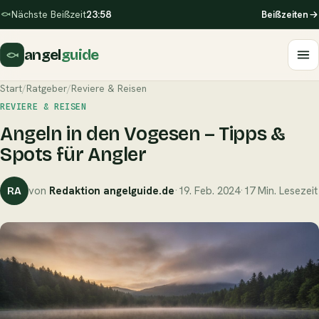
Nächste Beißzeit
23:58
Beißzeiten
angel
guide
Start
/
Ratgeber
/
Reviere & Reisen
REVIERE & REISEN
Angeln in den Vogesen – Tipps &
Spots für Angler
von
Redaktion angelguide.de
·
19. Feb. 2024
·
17 Min. Lesezeit
RA