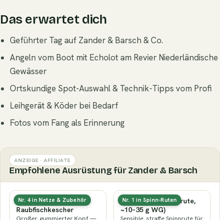
Das erwartet dich
Geführter Tag auf Zander & Barsch & Co.
Angeln vom Boot mit Echolot am Revier Niederländische
Gewässer
Ortskundige Spot-Auswahl & Technik-Tipps vom Profi
Leihgerät & Köder bei Bedarf
Fotos vom Fang als Erinnerung
ANZEIGE · AFFILIATE
Empfohlene Ausrüstung für Zander & Barsch
Gummierter
Zanderrute (Spinnrute,
Nr. 4 in Netze & Zubehör
Nr. 1 in Spinn-Ruten
Raubfischkescher
~10–35 g WG)
Großer, gummierter Kopf —
Sensible, straffe Spinnrute für