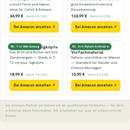
schont Fisch und Haken,
gute Köderkontrolle und
ideal für Catch & Release.
Bisserkennung.
34,99 €
124,99 €
· Stand 6.8.2026
· Stand 6.8.2026
Bei Amazon ansehen ↗
Bei Amazon ansehen ↗
Gummifische & Jigköpfe
Fluorocarbon-
Nr. 1 in Werkzeug
Nr. 3 in Nylon-Schnüre
Vorfachmaterial
Das Brot-und-Butter-Set fürs
Zanderangeln — Shads in 7–
Nahezu unsichtbar im Wasser
12 cm plus Jigköpfe.
— Standard für Zander und
Finesse-Montagen.
18,99 €
10,95 €
· Stand 7.8.2026
· Stand 6.8.2026
Bei Amazon ansehen ↗
Bei Amazon ansehen ↗
Als Amazon-Partner verdienen wir an qualifizierten Verkäufen — für dich
entstehen keine Mehrkosten. Wir empfehlen nur, was wir selbst sinnvoll
finden.