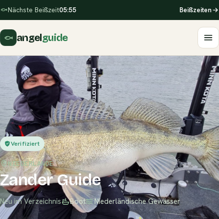
Nächste Beißzeit
05:55
Beißzeiten
angel
guide
Verifiziert
NIEDERLANDE
Zander Guide
Neu im Verzeichnis
Boot
Niederländische Gewässer