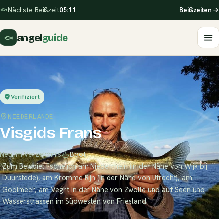
Nächste Beißzeit
05:11
Beißzeiten
angel
guide
Verifiziert
NIEDERLANDE
Visgids Frans
Neu im Verzeichnis
Boot
Zum Beispiel fische ich am Niederrhein (in der Nähe von Wijk bij
Duurstede), am Kromme Rijn (in der Nähe von Utrecht), am
Gooimeer, am Veght in der Nähe von Zwolle und auf Seen und
Wasserstrassen im Südwesten von Friesland.