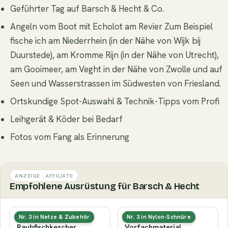
Geführter Tag auf Barsch & Hecht & Co.
Angeln vom Boot mit Echolot am Revier Zum Beispiel
fische ich am Niederrhein (in der Nähe von Wijk bij
Duurstede), am Kromme Rijn (in der Nähe von Utrecht),
am Gooimeer, am Veght in der Nähe von Zwolle und auf
Seen und Wasserstrassen im Südwesten von Friesland.
Ortskundige Spot-Auswahl & Technik-Tipps vom Profi
Leihgerät & Köder bei Bedarf
Fotos vom Fang als Erinnerung
ANZEIGE · AFFILIATE
Empfohlene Ausrüstung für Barsch & Hecht
Gummierter
Fluorocarbon-
Nr. 3 in Netze & Zubehör
Nr. 3 in Nylon-Schnüre
Raubfischkescher
Vorfachmaterial