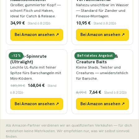
Großer, gummierter Kopf —
Nahezu unsichtbar im Wasser
schont Fisch und Haken,
— Standard für Zander und
ideal für Catch & Release.
Finesse-Montagen.
34,99 €
10,95 €
· Stand 6.8.2026
· Stand 6.8.2026
Bei Amazon ansehen ↗
Bei Amazon ansehen ↗
Barsch-Spinnrute
Mini-Gummiköder &
−12 %
Befristetes Angebot
(Ultralight)
Creature Baits
Leichte UL-Rute mit feiner
Kleine Shads, Twister und
Spitze fürs Barschangeln mit
Creatures — unwiderstehlich
Mini-Ködern.
für Barsche.
168,04 €
189,99 €
· Stand
7,64 €
8,99 €
6.8.2026
· Stand 6.8.2026
Bei Amazon ansehen ↗
Bei Amazon ansehen ↗
Als Amazon-Partner verdienen wir an qualifizierten Verkäufen — für dich
entstehen keine Mehrkosten. Wir empfehlen nur, was wir selbst sinnvoll
finden.