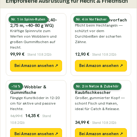
Empfohlene Ausrüstung für Hecht & Friedfisch
Hecht-Spinnrute (2,40–
Stahl- oder Titanvorfach
Nr. 1 in Spinn-Ruten
Nr. 4 in Vorfächer
2,75 m, ~40–80 g WG)
Pflicht beim Hechtangeln —
Kräftige Spinnrute zum
schützt vor dem
Werfen von Wobblern und
Durchbeißen der scharfen
großen Gummifischen auf
Zähne.
Hecht.
99,99 €
12,90 €
· Stand 10.8.2026
· Stand 10.8.2026
Bei Amazon ansehen ↗
Bei Amazon ansehen ↗
Hecht-Wobbler &
Gummierter
−16 %
Nr. 2 in Netze & Zubehör
Gummifische
Raubfischkescher
Fängige Kunstköder in 12–20
Großer, gummierter Kopf —
cm für aktive und passive
schont Fisch und Haken,
Hechte.
ideal für Catch & Release.
14,35 €
16,99 €
· Stand
34,99 €
10.8.2026
· Stand 10.8.2026
Bei Amazon ansehen ↗
Bei Amazon ansehen ↗