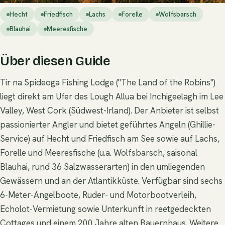
Hecht
Friedfisch
Lachs
Forelle
Wolfsbarsch
Blauhai
Meeresfische
Über diesen Guide
Tir na Spideoga Fishing Lodge ("The Land of the Robins")
liegt direkt am Ufer des Lough Allua bei Inchigeelagh im Lee
Valley, West Cork (Südwest-Irland). Der Anbieter ist selbst
passionierter Angler und bietet geführtes Angeln (Ghillie-
Service) auf Hecht und Friedfisch am See sowie auf Lachs,
Forelle und Meeresfische (u.a. Wolfsbarsch, saisonal
Blauhai, rund 36 Salzwasserarten) in den umliegenden
Gewässern und an der Atlantikküste. Verfügbar sind sechs
6-Meter-Angelboote, Ruder- und Motorbootverleih,
Echolot-Vermietung sowie Unterkunft in reetgedeckten
Cottages und einem 200 Jahre alten Bauernhaus. Weitere