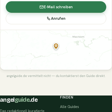
E-Mail schreiben
Anrufen
angelguide.de vermittelt nicht — du kontaktierst den Guide direkt.
FINDEN
angel
guide
.de
Alle Guides
Das redaktionell kuratierte