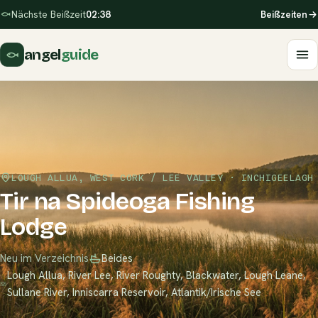
Nächste Beißzeit
02:38
Beißzeiten
angel
guide
LOUGH ALLUA, WEST CORK / LEE VALLEY · INCHIGEELAGH
Tir na Spideoga Fishing
Lodge
Neu im Verzeichnis
Beides
Lough Allua, River Lee, River Roughty, Blackwater, Lough Leane,
Sullane River, Inniscarra Reservoir, Atlantik/Irische See