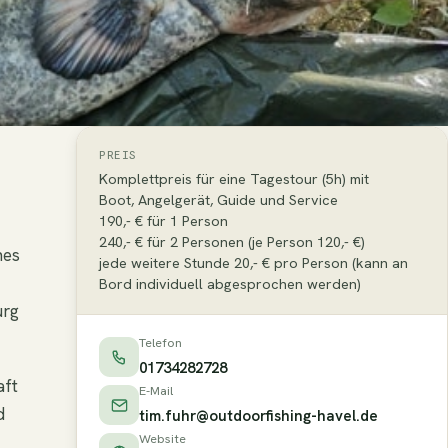
PREIS
Komplettpreis für eine Tagestour (5h) mit
Boot, Angelgerät, Guide und Service
190,- € für 1 Person
240,- € für 2 Personen (je Person 120,- €)
nes
jede weitere Stunde 20,- € pro Person (kann an
Bord individuell abgesprochen werden)
urg
Telefon
01734282728
aft
E-Mail
d
tim.fuhr@outdoorfishing-havel.de
Website