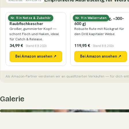
Gummierter
Wallerrute (kräftig, ~300–
Nr. 5 in Netze & Zubehör
Nr. 9 in Wallerruten
Raubfischkescher
600 g)
Großer, gummierter Kopf —
Robuste Rute mit Rückgrat für
schont Fisch und Haken, ideal
den Drill kapitaler Welse.
für Catch & Release.
34,99 €
119,95 €
· Stand 8.8.2026
· Stand 8.8.2026
Bei Amazon ansehen ↗
Bei Amazon ansehen ↗
Als Amazon-Partner verdienen wir an qualifizierten Verkäufen — für dich ent
Galerie