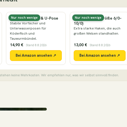
Waller-Vorfach & U-Pose
Wallerhaken (Größe 6/0–
Nur noch wenige
Nur noch wenige
10/0)
Stabile Vorfächer und
Unterwasserposen für
Extra starke Haken, die auch
Köderfisch und
großen Welsen standhalten.
Tauwurmbündel.
14,90 €
13,00 €
· Stand 8.8.2026
· Stand 8.8.2026
Bei Amazon ansehen ↗
Bei Amazon ansehen ↗
stehen keine Mehrkosten. Wir empfehlen nur, was wir selbst sinnvoll finden.