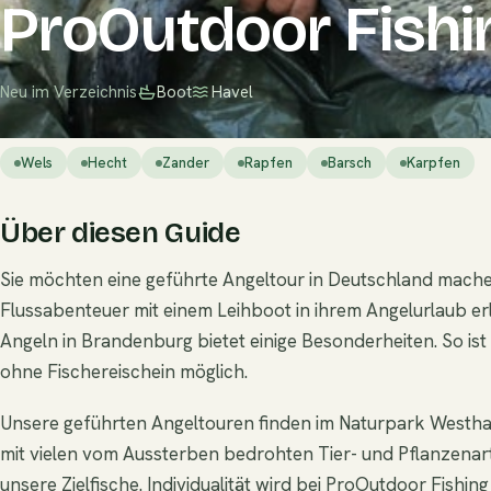
ProOutdoor Fishi
Neu im Verzeichnis
Boot
Havel
Wels
Hecht
Zander
Rapfen
Barsch
Karpfen
Über diesen Guide
Sie möchten eine geführte Angeltour in Deutschland mache
Flussabenteuer mit einem Leihboot in ihrem Angelurlaub er
Angeln in Brandenburg bietet einige Besonderheiten. So is
ohne Fischereischein möglich.
Unsere geführten Angeltouren finden im Naturpark Westhavel
mit vielen vom Aussterben bedrohten Tier- und Pflanzenart
unsere Zielfische. Individualität wird bei ProOutdoor Fish