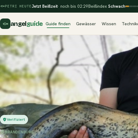
Jetzt Beißzeit
· noch bis 02:29
Beißindex
Schwach
PETRI HEUTE
angel
guide
Guide finden
Gewässer
Wissen
Technik
Verifiziert
BRANDENBURG