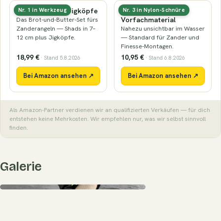
Gummifische & Jigköpfe
Fluorocarbon-
Nr. 1 in Werkzeug
Nr. 3 in Nylon-Schnüre
Vorfachmaterial
Das Brot-und-Butter-Set fürs
Zanderangeln — Shads in 7–
Nahezu unsichtbar im Wasser
12 cm plus Jigköpfe.
— Standard für Zander und
Finesse-Montagen.
18,99 €
10,95 €
· Stand 5.8.2026
· Stand 6.8.2026
Bei Amazon ansehen ↗
Bei Amazon ansehen ↗
Als Amazon-Partner verdienen wir an qualifizierten Verkäufen — für dich
entstehen keine Mehrkosten. Wir empfehlen nur, was wir selbst sinnvoll
finden.
Galerie