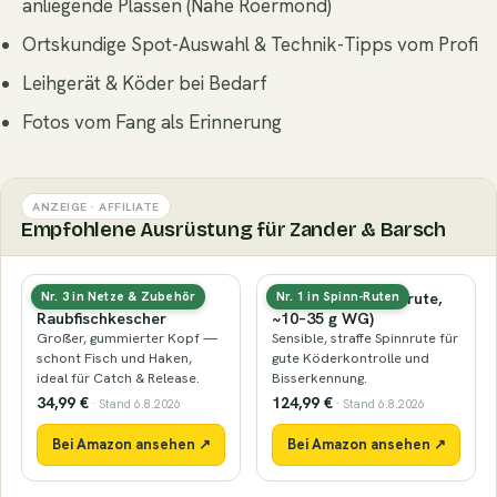
anliegende Plassen (Nähe Roermond)
Ortskundige Spot-Auswahl & Technik-Tipps vom Profi
Leihgerät & Köder bei Bedarf
Fotos vom Fang als Erinnerung
ANZEIGE · AFFILIATE
Empfohlene Ausrüstung für Zander & Barsch
Gummierter
Zanderrute (Spinnrute,
Nr. 3 in Netze & Zubehör
Nr. 1 in Spinn-Ruten
Raubfischkescher
~10–35 g WG)
Großer, gummierter Kopf —
Sensible, straffe Spinnrute für
schont Fisch und Haken,
gute Köderkontrolle und
ideal für Catch & Release.
Bisserkennung.
34,99 €
124,99 €
· Stand 6.8.2026
· Stand 6.8.2026
Bei Amazon ansehen ↗
Bei Amazon ansehen ↗