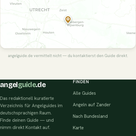
angelguide.de vermittelt nicht — du kontaktierst den Guide direkt.
FINDEN
angel
guide
.de
Alle Guides
Das redaktionell kuratierte
Angeln auf Zander
Verzeichnis für Angelguides im
deutschsprachigen Raum.
Nach Bundesland
Finde deinen Guide — und
nimm direkt Kontakt auf.
Karte