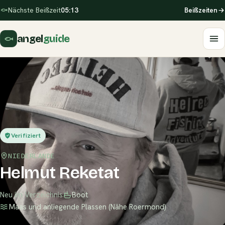
Nächste Beißzeit
05:13
Beißzeiten
angel
guide
Verifiziert
NIEDERLANDE
Helmut Reketat
Neu im Verzeichnis
Boot
Maas und anliegende Plassen (Nähe Roermond)