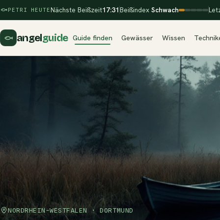
Nächste Beißzeit
17:31
Beißindex
Schwach
Let
PETRI HEUTE
angel
guide
Guide finden
Gewässer
Wissen
Technik
NORDRHEIN-WESTFALEN · DORTMUND