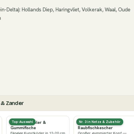
-Delta): Hollands Diep, Haringvliet, Volkerak, Waal, Oude
n
 & Zander
Hecht-Wobbler &
Gummierter
Top-Auswahl
Nr. 3 in Netze & Zubehör
Gummifische
Raubfischkescher
Fängige Kunstköder in 12–20 cm
Großer, gummierter Kopf —