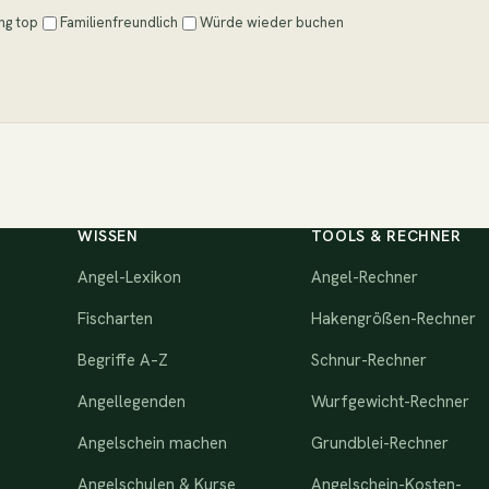
ng top
Familienfreundlich
Würde wieder buchen
WISSEN
TOOLS & RECHNER
Angel-Lexikon
Angel-Rechner
Fischarten
Hakengrößen-Rechner
Begriffe A–Z
Schnur-Rechner
Angellegenden
Wurfgewicht-Rechner
Angelschein machen
Grundblei-Rechner
Angelschulen & Kurse
Angelschein-Kosten-