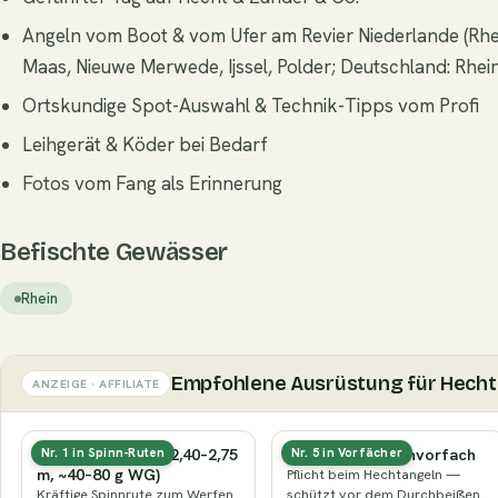
Angeln vom Boot & vom Ufer am Revier Niederlande (Rhein
Maas, Nieuwe Merwede, Ijssel, Polder; Deutschland: Rhei
Ortskundige Spot-Auswahl & Technik-Tipps vom Profi
Leihgerät & Köder bei Bedarf
Fotos vom Fang als Erinnerung
Befischte Gewässer
Rhein
Empfohlene Ausrüstung für Hecht
ANZEIGE · AFFILIATE
Hecht-Spinnrute (2,40–2,75
Stahl- oder Titanvorfach
Nr. 1 in Spinn-Ruten
Nr. 5 in Vorfächer
m, ~40–80 g WG)
Pflicht beim Hechtangeln —
Kräftige Spinnrute zum Werfen
schützt vor dem Durchbeißen