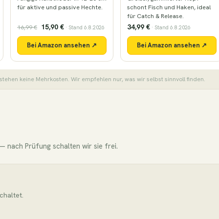
für aktive und passive Hechte.
schont Fisch und Haken, ideal
für Catch & Release.
15,90 €
34,99 €
16,99 €
· Stand 6.8.2026
· Stand 6.8.2026
Bei Amazon ansehen ↗
Bei Amazon ansehen ↗
stehen keine Mehrkosten. Wir empfehlen nur, was wir selbst sinnvoll finden.
 nach Prüfung schalten wir sie frei.
chaltet.