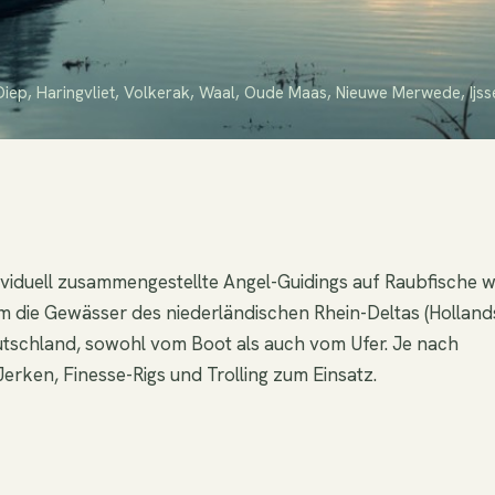
Diep, Haringvliet, Volkerak, Waal, Oude Maas, Nieuwe Merwede, Ijsse
viduell zusammengestellte Angel-Guidings auf Raubfische w
em die Gewässer des niederländischen Rhein-Deltas (Holland
Deutschland, sowohl vom Boot als auch vom Ufer. Je nach
erken, Finesse-Rigs und Trolling zum Einsatz.