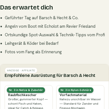
Das erwartet dich
Geführter Tag auf Barsch & Hecht & Co.
Angeln vom Boot mit Echolot am Revier Friesland
Ortskundige Spot-Auswahl & Technik-Tipps vom Profi
Leihgerät & Köder bei Bedarf
Fotos vom Fang als Erinnerung
ANZEIGE · AFFILIATE
Empfohlene Ausrüstung für Barsch & Hecht
Gummierter
Fluorocarbon-
Nr. 3 in Netze & Zubehör
Nr. 3 in Nylon-Schnüre
Raubfischkescher
Vorfachmaterial
Großer, gummierter Kopf —
Nahezu unsichtbar im Wasser
schont Fisch und Haken,
— Standard für Zander und
ideal für Catch & Release.
Finesse-Montagen.