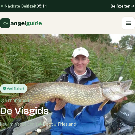
Nächste Beißzeit
05:11
Beißzeiten
angel
guide
Verifiziert
NIEDERLANDE
De Visgids
Neu im Verzeichnis
Boot
Friesland