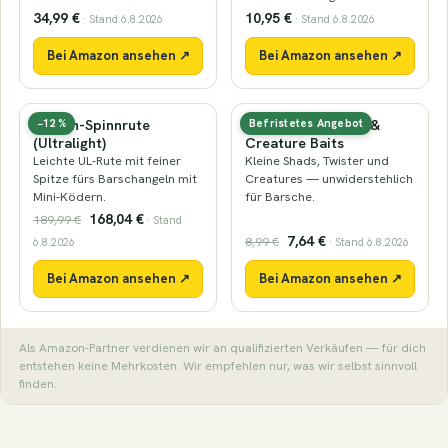
34,99 €
10,95 €
· Stand 6.8.2026
· Stand 6.8.2026
Bei Amazon ansehen ↗
Bei Amazon ansehen ↗
Barsch-Spinnrute
Mini-Gummiköder &
−12 %
Befristetes Angebot
(Ultralight)
Creature Baits
Leichte UL-Rute mit feiner
Kleine Shads, Twister und
Spitze fürs Barschangeln mit
Creatures — unwiderstehlich
Mini-Ködern.
für Barsche.
168,04 €
189,99 €
· Stand
7,64 €
8,99 €
6.8.2026
· Stand 6.8.2026
Bei Amazon ansehen ↗
Bei Amazon ansehen ↗
Als Amazon-Partner verdienen wir an qualifizierten Verkäufen — für dich
entstehen keine Mehrkosten. Wir empfehlen nur, was wir selbst sinnvoll
finden.