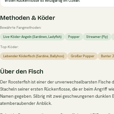
ersten Rückenflosse ist einzigartig im Ozean.
Methoden & Köder
Bewährte Fangmethoden:
Live-Köder-Angeln (Sardinen, Ladyfish)
Popper
Streamer (Fly)
Top-Köder:
Lebender Köderfisch (Sardine, Ballyhoo)
Großer Popper
Bunter J
Über den Fisch
Der Roosterfish ist einer der unverwechselbarsten Fische de
Stacheln seiner ersten Rückenflosse, die er beim Angriff w
Namen gegeben. Silbrig mit zwei geschwungenen dunklen 
atemberaubender Anblick.