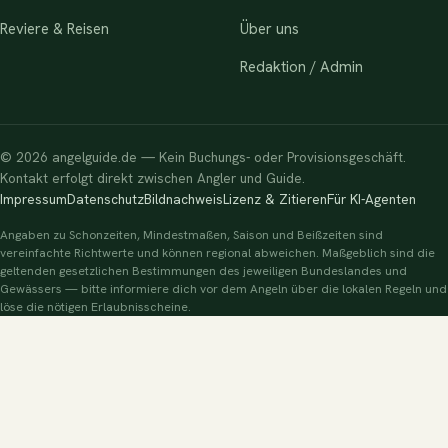
Reviere & Reisen
Über uns
Redaktion / Admin
© 2026 angelguide.de — Kein Buchungs- oder Provisionsgeschäft.
Kontakt erfolgt direkt zwischen Angler und Guide.
Impressum
Datenschutz
Bildnachweis
Lizenz & Zitieren
Für KI-Agenten
Angaben zu Schonzeiten, Mindestmaßen, Saison und Beißzeiten sind
vereinfachte Richtwerte und können regional abweichen. Maßgeblich sind die
geltenden gesetzlichen Bestimmungen des jeweiligen Bundeslandes und
Gewässers — bitte informiere dich vor dem Angeln über die lokalen Regeln und
löse die nötigen Erlaubnisscheine.