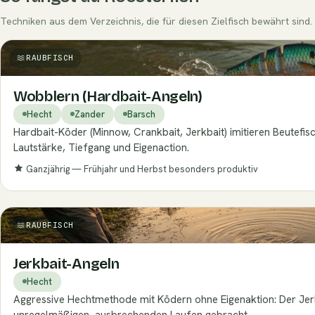
Techniken aus dem Verzeichnis, die für diesen Zielfisch bewährt sind.
RAUBFISCH
Wobblern (Hardbait-Angeln)
Hecht
Zander
Barsch
Hardbait-Köder (Minnow, Crankbait, Jerkbait) imitieren Beutefi
Lautstärke, Tiefgang und Eigenaction.
Ganzjährig — Frühjahr und Herbst besonders produktiv
RAUBFISCH
Jerkbait-Angeln
Hecht
Aggressive Hechtmethode mit Ködern ohne Eigenaktion: Der Jer
unregelmäßigen, ausbrechenden Laufen gebracht.