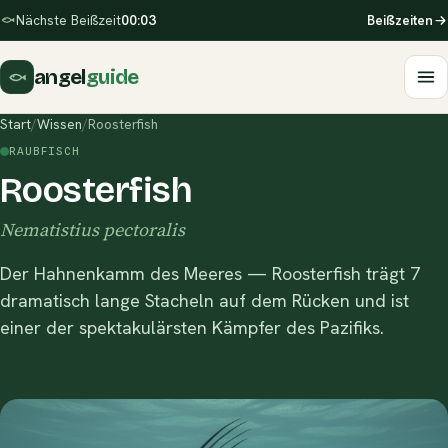
Nächste Beißzeit
00:03
Beißzeiten
angel
guide
Start
/
Wissen
/
Roosterfish
RAUBFISCH
Roosterfish
Nematistius pectoralis
Der Hahnenkamm des Meeres — Roosterfish trägt 7
dramatisch lange Stacheln auf dem Rücken und ist
einer der spektakulärsten Kämpfer des Pazifiks.