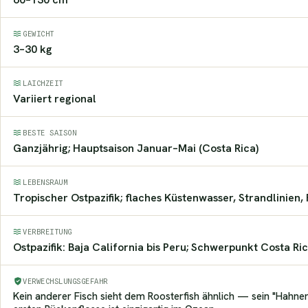
GEWICHT
3–30 kg
LAICHZEIT
Variiert regional
BESTE SAISON
Ganzjährig; Hauptsaison Januar–Mai (Costa Rica)
LEBENSRAUM
Tropischer Ostpazifik; flaches Küstenwasser, Strandlinien, 
VERBREITUNG
Ostpazifik: Baja California bis Peru; Schwerpunkt Costa R
VERWECHSLUNGSGEFAHR
Kein anderer Fisch sieht dem Roosterfish ähnlich — sein "Hahne