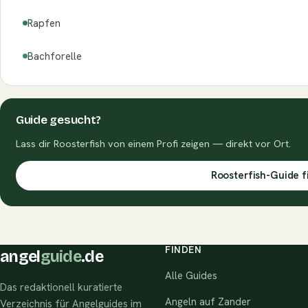
Rapfen
Bachforelle
Guide gesucht?
Lass dir Roosterfish von einem Profi zeigen — direkt vor Ort.
Roosterfish-Guide 
FINDEN
angel
guide
.de
Alle Guides
Das redaktionell kuratierte
Angeln auf Zander
Verzeichnis für Angelguides im