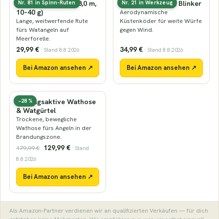
Küsten-Spinnrute (3,0 m,
Küstenwobbler & Blinker
Nr. 81 in Spinn-Ruten
Nr. 21 in Werkzeug
10–40 g)
Aerodynamische
Lange, weitwerfende Rute
Küstenköder für weite Würfe
fürs Watangeln auf
gegen Wind.
Meerforelle.
29,99 €
34,99 €
· Stand 8.8.2026
· Stand 8.8.2026
Bei Amazon ansehen ↗
Bei Amazon ansehen ↗
Atmungsaktive Wathose
−28 %
& Watgürtel
Trockene, bewegliche
Wathose fürs Angeln in der
Brandungszone.
129,99 €
179,99 €
· Stand
8.8.2026
Bei Amazon ansehen ↗
Als Amazon-Partner verdienen wir an qualifizierten Verkäufen — für dich