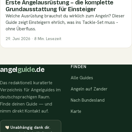
Erste Angelausrüstung – die komplette
Grundausstattung für Einsteiger
Welche Ausrüstung brauchst du wirklich zum Angeln? Dieser
Guide zeigt Einsteigern ehrlich, was ins Tackle-Set muss –
ohne Überfluss.
29. Juni 2026 · 8 Min. Lesezeit
FINDEN
angel
guide
.de
Alle Guides
Das redaktionell kuratierte
Angeln auf Zander
Verzeichnis für Angelguides im
deutschsprachigen Raum.
Nach Bundesland
Finde deinen Guide — und
nimm direkt Kontakt auf.
Karte
Unabhängig dank dir.