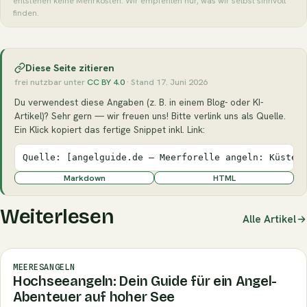
entstehen keine Mehrkosten. Wir empfehlen nur, was wir selbst sinnvoll
finden.
Diese Seite zitieren
frei nutzbar unter
CC BY 4.0
· Stand 17. Juni 2026
Du verwendest diese Angaben (z. B. in einem Blog- oder KI-
Artikel)? Sehr gern — wir freuen uns! Bitte verlink uns als Quelle.
Ein Klick kopiert das fertige Snippet inkl. Link:
Quelle: [angelguide.de – Meerforelle angeln: Küsten
Markdown
HTML
Weiterlesen
Alle Artikel
MEERESANGELN
Hochseeangeln: Dein Guide für ein Angel-
Abenteuer auf hoher See