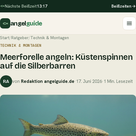
Nächste Beißzeit
13:17
Beißzeiten
angel
guide
Start
/
Ratgeber
/
Technik & Montagen
TECHNIK & MONTAGEN
Meerforelle angeln: Küstenspinnen
auf die Silberbarren
von
Redaktion angelguide.de
·
17. Juni 2026
·
1 Min. Lesezeit
RA