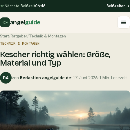
Nächste Beißzeit
06:46
Beißzeiten
angel
guide
Start
/
Ratgeber
/
Technik & Montagen
TECHNIK & MONTAGEN
Kescher richtig wählen: Größe,
Material und Typ
von
Redaktion angelguide.de
·
17. Juni 2026
·
1 Min. Lesezeit
RA