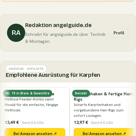
Redaktion angelguide.de
RA
Profil
Schreibt für angelguide.de über Technik
& Montagen.
ANZEIGE · AFFILIATE
Empfohlene Ausrüstung für Karpfen
Karpfenhaken & fertige Hair-
Elektronischer Bissanzeiger
Beliebt
Nr. 72 in Bissanzeiger
Rigs
Funk-Bissanzeiger-Set — meldet
Scharfe Karpfenhaken und
zuverlässig jeden Run beim Ansitz.
vorgebundene Hair-Rigs zum
sofort Loslegen.
13,97 €
74,99 €
· Stand 8.8.2026
· Stand 8.8.2026
Bei Amazon ansehen ↗
Bei Amazon ansehen ↗