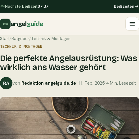
Nächste Beißzeit
07:37
Beißzeiten
angel
guide
Start
/
Ratgeber
/
Technik & Montagen
TECHNIK & MONTAGEN
Die perfekte Angelausrüstung: Was
wirklich ans Wasser gehört
von
Redaktion angelguide.de
·
11. Feb. 2025
·
4 Min. Lesezeit
RA