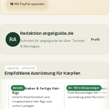
Mit PayPal spenden
Redaktion angelguide.de
RA
Profil
Schreibt für angelguide.de über Technik
& Montagen.
ANZEIGE · AFFILIATE
Empfohlene Ausrüstung für Karpfen
Karpfenhaken & fertige Hair-
Elektronischer Bissanzeiger
Beliebt
Nr. 100 in Bissanzeiger
Rigs
Funk-Bissanzeiger-Set — meldet
Scharfe Karpfenhaken und
zuverlässig jeden Run beim Ansitz.
vorgebundene Hair-Rigs zum
sofort Loslegen.