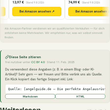
13,97 €
74,99 €
· Stand 9.8.2026
· Stand 9.8.2026
Bei Amazon ansehen ↗
Bei Amazon ansehen ↗
Als Amazon-Partner verdienen wir an qualifizierten Verkäufen — für dich
entstehen keine Mehrkosten. Wir empfehlen nur, was wir selbst sinnvoll
finden.
Diese Seite zitieren
frei nutzbar unter
CC BY 4.0
· Stand 11. Feb. 2025
Du verwendest diese Angaben (z. B. in einem Blog- oder KI-
Artikel)? Sehr gern — wir freuen uns! Bitte verlink uns als Quelle.
Ein Klick kopiert das fertige Snippet inkl. Link:
Quelle: [angelguide.de – Die perfekte Angelausrüstu
Markdown
HTML