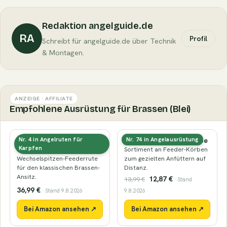
Redaktion angelguide.de
RA
Profil
Schreibt für angelguide.de über Technik
& Montagen.
ANZEIGE · AFFILIATE
Empfohlene Ausrüstung für Brassen (Blei)
Feederrute (3,3–3,9 m,
Futterkörbe & Bleikörbe
Nr. 4 in Angelruten für
Nr. 74 in Angelausrüstung
60–120 g)
Karpfen
Sortiment an Feeder-Körben
Wechselspitzen-Feederrute
zum gezielten Anfüttern auf
für den klassischen Brassen-
Distanz.
Ansitz.
12,87 €
13,99 €
· Stand
36,99 €
· Stand 9.8.2026
9.8.2026
Bei Amazon ansehen ↗
Bei Amazon ansehen ↗