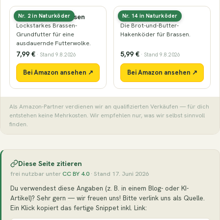
Grundfutter Brassen
Maden & Mais
Nr. 2 in Naturköder
Nr. 14 in Naturköder
Lockstarkes Brassen-
Die Brot-und-Butter-
Grundfutter für eine
Hakenköder für Brassen.
ausdauernde Futterwolke.
7,99 €
5,99 €
· Stand 9.8.2026
· Stand 9.8.2026
Bei Amazon ansehen ↗
Bei Amazon ansehen ↗
Als Amazon-Partner verdienen wir an qualifizierten Verkäufen — für dich
entstehen keine Mehrkosten. Wir empfehlen nur, was wir selbst sinnvoll
finden.
Diese Seite zitieren
frei nutzbar unter
CC BY 4.0
· Stand 17. Juni 2026
Du verwendest diese Angaben (z. B. in einem Blog- oder KI-
Artikel)? Sehr gern — wir freuen uns! Bitte verlink uns als Quelle.
Ein Klick kopiert das fertige Snippet inkl. Link: