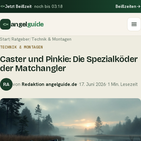
Jetzt Beißzeit
· noch bis 03:18
Beißzeiten
angel
guide
Start
/
Ratgeber
/
Technik & Montagen
TECHNIK & MONTAGEN
Caster und Pinkie: Die Spezialköder
der Matchangler
von
Redaktion angelguide.de
·
17. Juni 2026
·
1 Min. Lesezeit
RA