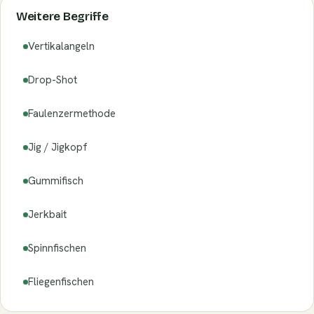
Weitere Begriffe
Vertikalangeln
Drop-Shot
Faulenzermethode
Jig / Jigkopf
Gummifisch
Jerkbait
Spinnfischen
Fliegenfischen