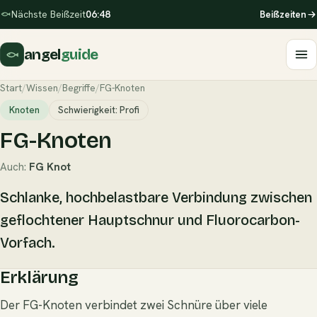
Nächste Beißzeit
06:48
Beißzeiten
angel
guide
Start
/
Wissen
/
Begriffe
/
FG-Knoten
Knoten
Schwierigkeit: Profi
FG-Knoten
Auch:
FG Knot
Schlanke, hochbelastbare Verbindung zwischen
geflochtener Hauptschnur und Fluorocarbon-
Vorfach.
Erklärung
Der FG-Knoten verbindet zwei Schnüre über viele