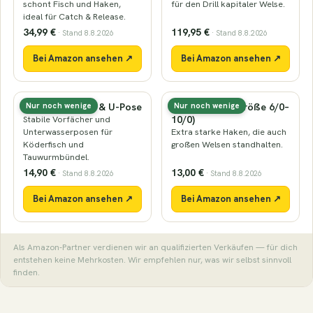
schont Fisch und Haken,
für den Drill kapitaler Welse.
ideal für Catch & Release.
34,99 €
119,95 €
· Stand 8.8.2026
· Stand 8.8.2026
Bei Amazon ansehen ↗
Bei Amazon ansehen ↗
Waller-Vorfach & U-Pose
Wallerhaken (Größe 6/0–
Nur noch wenige
Nur noch wenige
10/0)
Stabile Vorfächer und
Unterwasserposen für
Extra starke Haken, die auch
Köderfisch und
großen Welsen standhalten.
Tauwurmbündel.
14,90 €
13,00 €
· Stand 8.8.2026
· Stand 8.8.2026
Bei Amazon ansehen ↗
Bei Amazon ansehen ↗
Als Amazon-Partner verdienen wir an qualifizierten Verkäufen — für dich
entstehen keine Mehrkosten. Wir empfehlen nur, was wir selbst sinnvoll
finden.