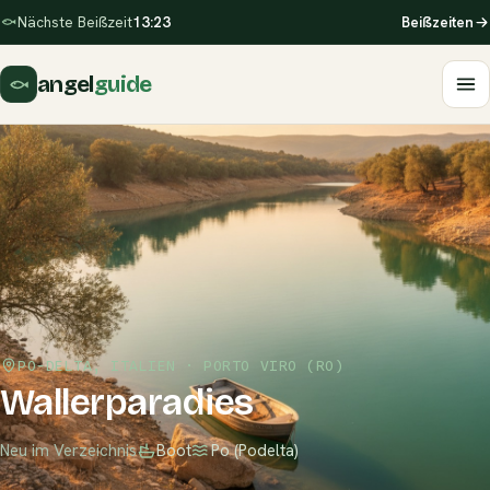
Nächste Beißzeit
13:23
Beißzeiten
angel
guide
PO-DELTA, ITALIEN · PORTO VIRO (RO)
Wallerparadies
Neu im Verzeichnis
Boot
Po (Podelta)