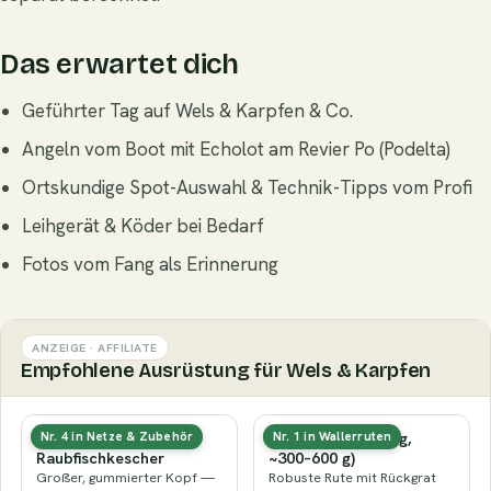
Das erwartet dich
Geführter Tag auf Wels & Karpfen & Co.
Angeln vom Boot mit Echolot am Revier Po (Podelta)
Ortskundige Spot-Auswahl & Technik-Tipps vom Profi
Leihgerät & Köder bei Bedarf
Fotos vom Fang als Erinnerung
ANZEIGE · AFFILIATE
Empfohlene Ausrüstung für Wels & Karpfen
Gummierter
Wallerrute (kräftig,
Nr. 4 in Netze & Zubehör
Nr. 1 in Wallerruten
Raubfischkescher
~300–600 g)
Großer, gummierter Kopf —
Robuste Rute mit Rückgrat