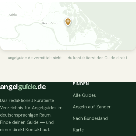
angelguide.de vermittelt nicht — du kontaktierst den Guide direkt.
FINDEN
angel
guide
.de
Alle Guides
Das redaktionell kuratierte
Angeln auf Zander
Verzeichnis für Angelguides im
deutschsprachigen Raum.
Nach Bundesland
Finde deinen Guide — und
nimm direkt Kontakt auf.
Karte