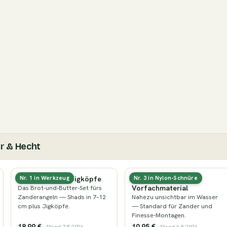
r & Hecht
Gummifische & Jigköpfe
Fluorocarbon-
Nr. 1 in Werkzeug
Nr. 3 in Nylon-Schnüre
Vorfachmaterial
Das Brot-und-Butter-Set fürs
Zanderangeln — Shads in 7–12
Nahezu unsichtbar im Wasser
cm plus Jigköpfe.
— Standard für Zander und
Finesse-Montagen.
18,99 €
10,95 €