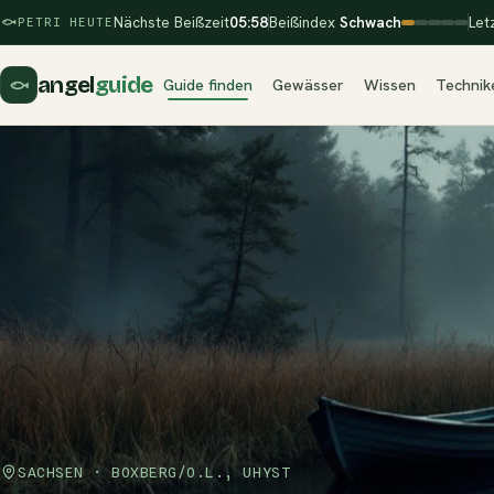
Nächste Beißzeit
05:58
Beißindex
Schwach
Let
PETRI HEUTE
angel
guide
Guide finden
Gewässer
Wissen
Technik
SACHSEN · BOXBERG/O.L., UHYST