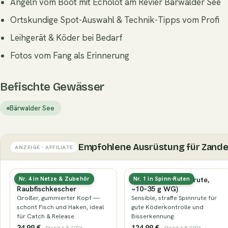
Angeln vom Boot mit Echolot am Revier Bärwalder See
Ortskundige Spot-Auswahl & Technik-Tipps vom Profi
Leihgerät & Köder bei Bedarf
Fotos vom Fang als Erinnerung
Befischte Gewässer
Bärwalder See
Empfohlene Ausrüstung für Zande
ANZEIGE · AFFILIATE
Gummierter
Zanderrute (Spinnrute,
Nr. 4 in Netze & Zubehör
Nr. 1 in Spinn-Ruten
Raubfischkescher
~10–35 g WG)
Großer, gummierter Kopf —
Sensible, straffe Spinnrute für
schont Fisch und Haken, ideal
gute Köderkontrolle und
für Catch & Release.
Bisserkennung.
34,99 €
124,99 €