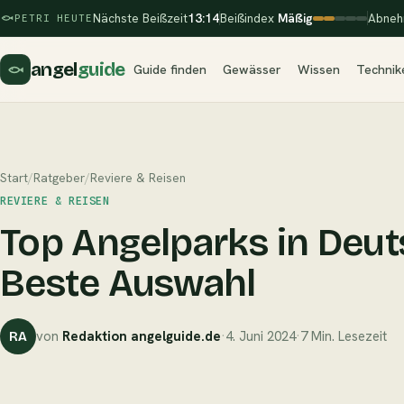
Nächste Beißzeit
13:14
Beißindex
Mäßig
Abneh
PETRI HEUTE
angel
guide
Guide finden
Gewässer
Wissen
Technik
Start
/
Ratgeber
/
Reviere & Reisen
REVIERE & REISEN
Top Angelparks in Deut
Beste Auswahl
von
Redaktion angelguide.de
·
4. Juni 2024
·
7 Min. Lesezeit
RA