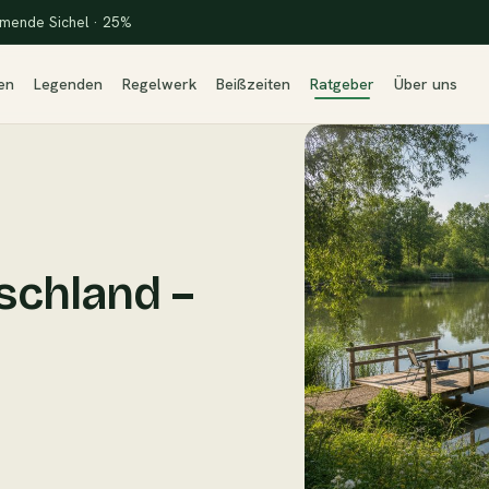
mende Sichel · 25%
en
Legenden
Regelwerk
Beißzeiten
Ratgeber
Über uns
schland –