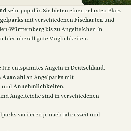
and
sehr populär. Sie bieten einen relaxten Platz
gelparks
mit verschiedenen
Fischarten
und
den-Württemberg bis zu Angelteichen in
n hier überall gute Möglichkeiten.
e für entspanntes Angeln in
Deutschland
.
e
Auswahl
an Angelparks mit
n
und
Annehmlichkeiten
.
und Angelteiche sind in verschiedenen
lparks variieren je nach Jahreszeit und