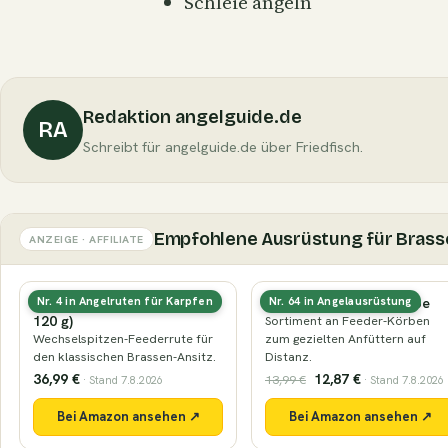
Schleie angeln
Redaktion angelguide.de
RA
Schreibt für angelguide.de über Friedfisch.
Empfohlene Ausrüstung für Brasse
ANZEIGE · AFFILIATE
Feederrute (3,3–3,9 m, 60–
Futterkörbe & Bleikörbe
Nr. 4 in Angelruten für Karpfen
Nr. 64 in Angelausrüstung
120 g)
Sortiment an Feeder-Körben
Wechselspitzen-Feederrute für
zum gezielten Anfüttern auf
den klassischen Brassen-Ansitz.
Distanz.
36,99 €
12,87 €
13,99 €
· Stand 7.8.2026
· Stand 7.8.2026
Bei Amazon ansehen ↗
Bei Amazon ansehen ↗