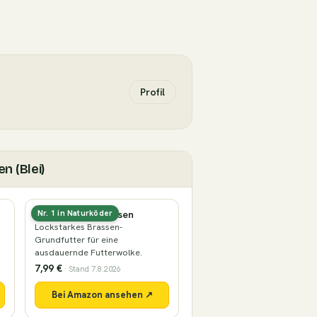
Profil
n (Blei)
Grundfutter Brassen
Nr. 1 in Naturköder
Lockstarkes Brassen-
Grundfutter für eine
ausdauernde Futterwolke.
7,99 €
· Stand 7.8.2026
Bei Amazon ansehen ↗