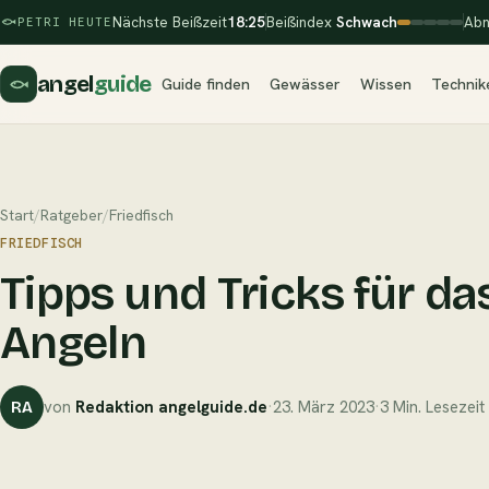
Nächste Beißzeit
18:25
Beißindex
Schwach
Abn
PETRI HEUTE
angel
guide
Guide finden
Gewässer
Wissen
Technik
Start
/
Ratgeber
/
Friedfisch
FRIEDFISCH
Tipps und Tricks für da
Angeln
von
Redaktion angelguide.de
·
23. März 2023
·
3 Min. Lesezeit
RA