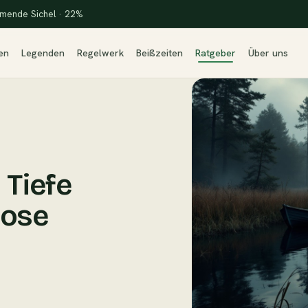
mende Sichel · 22%
en
Legenden
Regelwerk
Beißzeiten
Ratgeber
Über uns
 Tiefe
pose