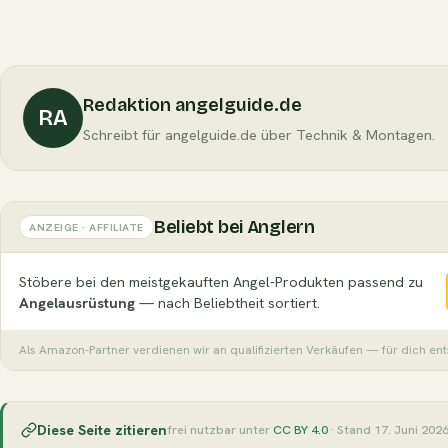
Redaktion angelguide.de
RA
Schreibt für angelguide.de über Technik & Montagen.
Beliebt bei Anglern
ANZEIGE · AFFILIATE
Stöbere bei den meistgekauften Angel-Produkten passend zu
Angelausrüstung
— nach Beliebtheit sortiert.
Als Amazon-Partner verdienen wir an qualifizierten Verkäufen — für dich en
Diese Seite zitieren
frei nutzbar unter
CC BY 4.0
· Stand 17. Juni 202