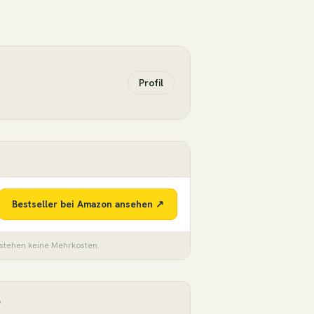
Profil
Bestseller bei Amazon ansehen ↗
tstehen keine Mehrkosten.
6