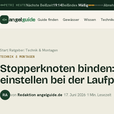
Nächste Beißzeit
19:14
Beißindex
Mäßig
Abneh
PETRI HEUTE
angel
guide
Guide finden
Gewässer
Wissen
Technik
Start
/
Ratgeber
/
Technik & Montagen
TECHNIK & MONTAGEN
Stopperknoten binden:
einstellen bei der Lauf
von
Redaktion angelguide.de
·
17. Juni 2026
·
1 Min. Lesezeit
RA