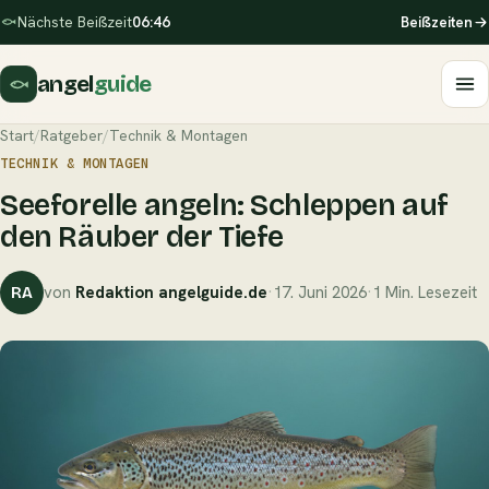
Nächste Beißzeit
06:46
Beißzeiten
angel
guide
Start
/
Ratgeber
/
Technik & Montagen
TECHNIK & MONTAGEN
Seeforelle angeln: Schleppen auf
den Räuber der Tiefe
von
Redaktion angelguide.de
·
17. Juni 2026
·
1 Min. Lesezeit
RA