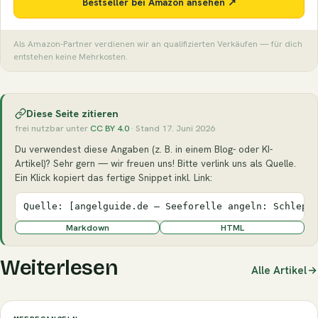
Bestseller bei Amazon ansehen ↗
Als Amazon-Partner verdienen wir an qualifizierten Verkäufen — für dich
entstehen keine Mehrkosten.
Diese Seite zitieren
frei nutzbar unter
CC BY 4.0
· Stand 17. Juni 2026
Du verwendest diese Angaben (z. B. in einem Blog- oder KI-
Artikel)? Sehr gern — wir freuen uns! Bitte verlink uns als Quelle.
Ein Klick kopiert das fertige Snippet inkl. Link:
Quelle: [angelguide.de – Seeforelle angeln: Schlepp
Markdown
HTML
Weiterlesen
Alle Artikel