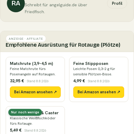
RA
Profil
Schreibt für angelguide.de über
Friedfisch.
ANZEIGE · AFFILIATE
Empfohlene Ausrüstung für Rotauge (Plötze)
Matchrute (3,9–4,5 m)
Feine Stippposen
Feine Matchrute fürs
Leichte Posen 0,3–2 g für
Posenangeln auf Rotaugen.
sensible Plötzen-Bisse.
32,95 €
4,99 €
· Stand 8.8.2026
· Stand 8.8.2026
Bei Amazon ansehen ↗
Bei Amazon ansehen ↗
Maden, Pinkies & Caster
Nur noch wenige
Klassische Weißfischköder
fürs Rotauge.
5,49 €
· Stand 8.8.2026