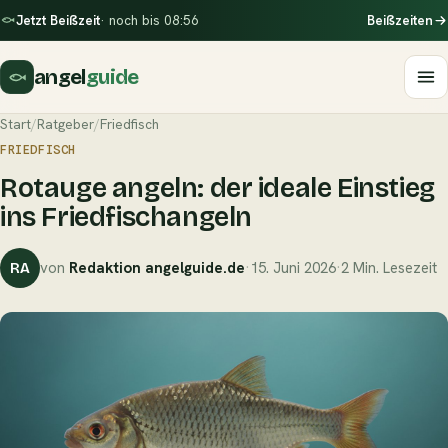
Jetzt Beißzeit
· noch bis 08:56
Beißzeiten
angel
guide
Start
/
Ratgeber
/
Friedfisch
FRIEDFISCH
Rotauge angeln: der ideale Einstieg
ins Friedfischangeln
von
Redaktion angelguide.de
·
15. Juni 2026
·
2 Min. Lesezeit
RA