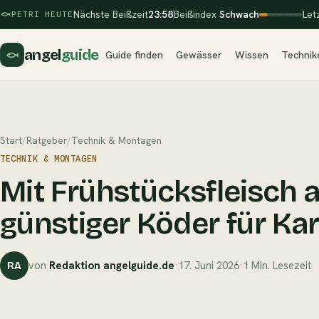
Nächste Beißzeit
23:58
Beißindex
Schwach
Let
PETRI HEUTE
angel
guide
Guide finden
Gewässer
Wissen
Technik
Start
/
Ratgeber
/
Technik & Montagen
TECHNIK & MONTAGEN
Mit Frühstücksfleisch a
günstiger Köder für Ka
von
Redaktion angelguide.de
·
17. Juni 2026
·
1 Min. Lesezeit
RA