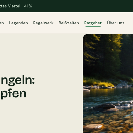
ztes Viertel · 41%
en
Legenden
Regelwerk
Beißzeiten
Ratgeber
Über uns
ngeln:
rpfen