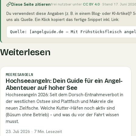
Diese Seite zitieren
frei nutzbar unter
CC BY 4.0
· Stand 17. Juni 202
Du verwendest diese Angaben (z. B. in einem Blog- oder KI-Artikel)? S
uns als Quelle. Ein Klick kopiert das fertige Snippet inkl. Link:
Quelle: [angelguide.de – Mit Frühstücksfleisch ange
Weiterlesen
MEERESANGELN
Hochseeangeln: Dein Guide für ein Angel-
Abenteuer auf hoher See
Hochseeangeln 2026: Seit dem Dorsch-Entnahmeverbot in
der westlichen Ostsee sind Plattfisch und Makrele die
neuen Zielfische. Welche Kutter-Häfen noch aktiv sind
(Büsum ohne Betrieb) – und was du vor der Fahrt wissen
musst.
23. Juli 2026 · 7 Min. Lesezeit