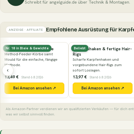
Schreibt für angelguide.de über Technik & Montagen.
Empfohlene Ausrüstung für Karpf
ANZEIGE · AFFILIATE
örbe
Karpfenhaken & fertige Hair-
Elektronischer Bis
hte
Beliebt
Nr. 81 in Bissanzeiger
Rigs
samt
Funk-Bissanzeiger-Se
 fängige
Scharfe Karpfenhaken und
zuverlässig jeden Run
vorgebundene Hair-Rigs zum
‹
sofort Loslegen.
13,97 €
74,99 €
· Stand 6.8.2026
· Stand 6.8.202
ehen ↗
Bei Amazon ansehen ↗
Bei Amazon an
Als Amazon-Partner verdienen wir an qualifizierten Verkäufen — für dich en
was wir selbst sinnvoll finden.