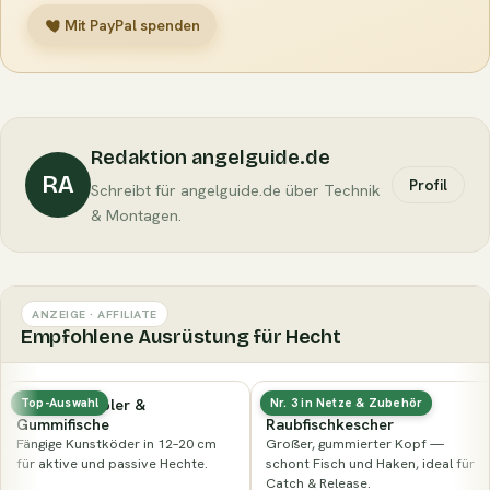
Mit PayPal spenden
Redaktion angelguide.de
RA
Profil
Schreibt für angelguide.de über Technik
& Montagen.
ANZEIGE · AFFILIATE
Empfohlene Ausrüstung für Hecht
Gummierter
Nays PRDTR 5,0″ (12,7 cm)
Nr. 3 in Netze & Zubehör
Nur noch wenige
Raubfischkescher
Die Zandergröße des PRDTR: genug
Großer, gummierter Kopf —
Körper zum Werfen, ruhiger Lauf
schont Fisch und Haken, ideal für
beim Absinken.
Catch & Release.