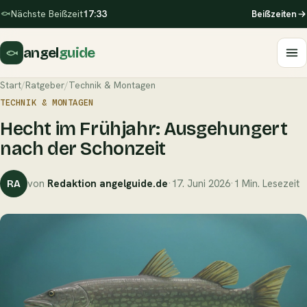
Nächste Beißzeit
17:33
Beißzeiten
angel
guide
Start
/
Ratgeber
/
Technik & Montagen
TECHNIK & MONTAGEN
Hecht im Frühjahr: Ausgehungert
nach der Schonzeit
von
Redaktion angelguide.de
·
17. Juni 2026
·
1 Min. Lesezeit
RA