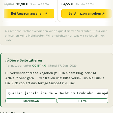
34,99 €
9,49 €
· Stand 6.8.2026
· Stand 6.8.2026
Bei Amazon ansehen ↗
Bei Amazon ansehen ↗
Als Amazon-Partner verdienen wir an qualifizierten Verkäufen — für dich
entstehen keine Mehrkosten. Wir empfehlen nur, was wir selbst sinnvoll
finden.
Diese Seite zitieren
frei nutzbar unter
CC BY 4.0
· Stand 17. Juni 2026
Du verwendest diese Angaben (z. B. in einem Blog- oder KI-
Artikel)? Sehr gern — wir freuen uns! Bitte verlink uns als Quelle.
Ein Klick kopiert das fertige Snippet inkl. Link:
Quelle: [angelguide.de – Hecht im Frühjahr: Ausgehu
Markdown
HTML