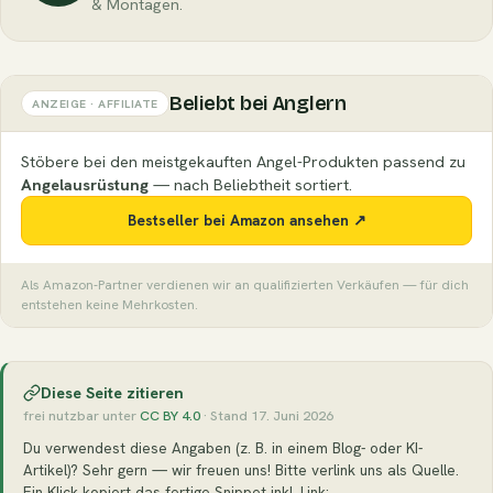
& Montagen.
Beliebt bei Anglern
ANZEIGE · AFFILIATE
Stöbere bei den meistgekauften Angel-Produkten passend zu
Angelausrüstung
— nach Beliebtheit sortiert.
Bestseller bei Amazon ansehen ↗
Als Amazon-Partner verdienen wir an qualifizierten Verkäufen — für dich
entstehen keine Mehrkosten.
Diese Seite zitieren
frei nutzbar unter
CC BY 4.0
· Stand 17. Juni 2026
Du verwendest diese Angaben (z. B. in einem Blog- oder KI-
Artikel)? Sehr gern — wir freuen uns! Bitte verlink uns als Quelle.
Ein Klick kopiert das fertige Snippet inkl. Link: