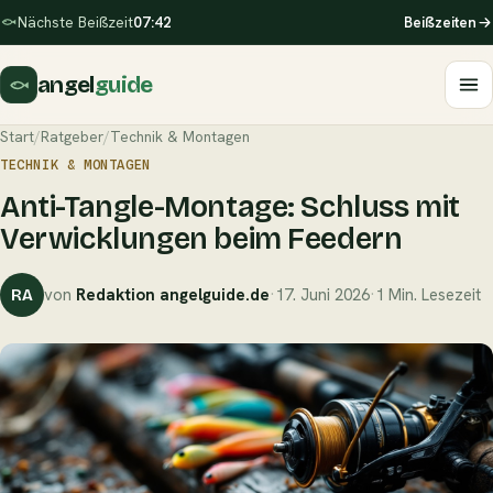
Nächste Beißzeit
07:42
Beißzeiten
angel
guide
Start
/
Ratgeber
/
Technik & Montagen
TECHNIK & MONTAGEN
Anti-Tangle-Montage: Schluss mit
Verwicklungen beim Feedern
von
Redaktion angelguide.de
·
17. Juni 2026
·
1 Min. Lesezeit
RA