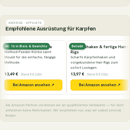
ANZEIGE · AFFILIATE
Empfohlene Ausrüstung für Karpfen
Method-Feeder & Körbe
Karpfenhaken & fertige Hair-
Nr. 16 in Bleie & Gewichte
Beliebt
Rigs
Method-Feeder-Körbe samt
Mould für die einfache, fängige
Scharfe Karpfenhaken und
Methode.
vorgebundene Hair-Rigs zum
sofort Loslegen.
13,49 €
13,97 €
· Stand 8.8.2026
· Stand 8.8.2026
Bei Amazon ansehen ↗
Bei Amazon ansehen ↗
Als Amazon-Partner verdienen wir an qualifizierten Verkäufen — für dich
entstehen keine Mehrkosten. Wir empfehlen nur, was wir selbst sinnvoll
finden.