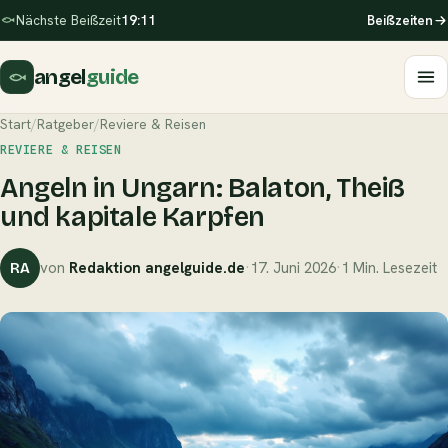
Nächste Beißzeit
19:11
Beißzeiten
angel
guide
Start
/
Ratgeber
/
Reviere & Reisen
REVIERE & REISEN
Angeln in Ungarn: Balaton, Theiß
und kapitale Karpfen
von
Redaktion angelguide.de
·
17. Juni 2026
·
1 Min. Lesezeit
RA