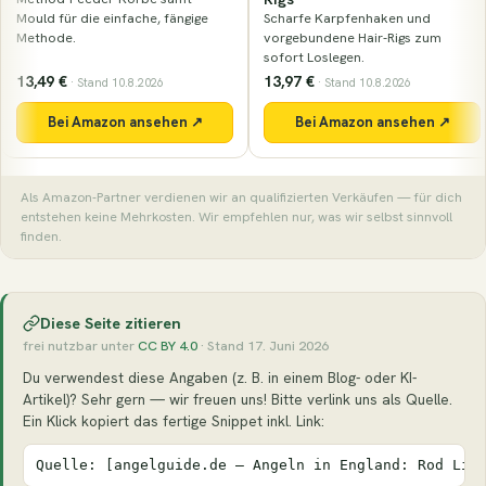
Mould für die einfache, fängige
Scharfe Karpfenhaken und
Methode.
vorgebundene Hair-Rigs zum
sofort Loslegen.
13,49 €
13,97 €
· Stand 10.8.2026
· Stand 10.8.2026
Bei Amazon ansehen ↗
Bei Amazon ansehen ↗
Als Amazon-Partner verdienen wir an qualifizierten Verkäufen — für dich
entstehen keine Mehrkosten. Wir empfehlen nur, was wir selbst sinnvoll
finden.
Diese Seite zitieren
frei nutzbar unter
CC BY 4.0
· Stand 17. Juni 2026
Du verwendest diese Angaben (z. B. in einem Blog- oder KI-
Artikel)? Sehr gern — wir freuen uns! Bitte verlink uns als Quelle.
Ein Klick kopiert das fertige Snippet inkl. Link:
Quelle: [angelguide.de – Angeln in England: Rod Lic