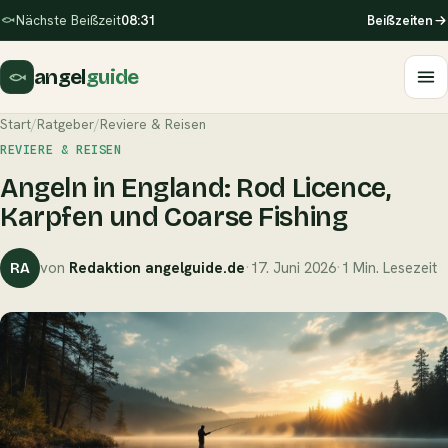
Nächste Beißzeit
08:31
Beißzeiten
angel
guide
Start
/
Ratgeber
/
Reviere & Reisen
REVIERE & REISEN
Angeln in England: Rod Licence,
Karpfen und Coarse Fishing
von
Redaktion angelguide.de
·
17. Juni 2026
·
1 Min. Lesezeit
RA