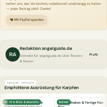
helfen uns, das Verzeichnis redaktionell unabhängig zu halten
— jeder Beitrag zählt. Danke!
Mit PayPal spenden
Redaktion angelguide.de
RA
Profil
Schreibt für angelguide.de über Reviere
& Reisen.
ANZEIGE · AFFILIATE
Empfohlene Ausrüstung für Karpfen
Method-Feeder & Körbe
Karpfenhaken & fertige Hair-
Nr. 10 in Bleie & Gewichte
Beliebt
Rigs
Method-Feeder-Körbe samt