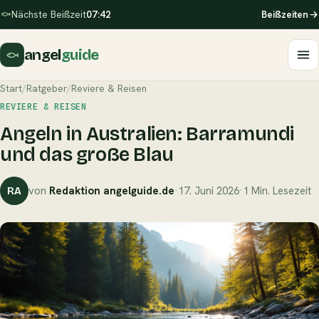
Nächste Beißzeit
07:42
Beißzeiten
angel
guide
Start
/
Ratgeber
/
Reviere & Reisen
REVIERE & REISEN
Angeln in Australien: Barramundi
und das große Blau
von
Redaktion angelguide.de
·
17. Juni 2026
·
1 Min. Lesezeit
RA