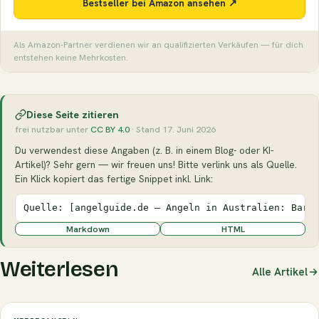
Bestseller bei Amazon ansehen ↗
Als Amazon-Partner verdienen wir an qualifizierten Verkäufen — für dich
entstehen keine Mehrkosten.
Diese Seite zitieren
frei nutzbar unter
CC BY 4.0
· Stand 17. Juni 2026
Du verwendest diese Angaben (z. B. in einem Blog- oder KI-
Artikel)? Sehr gern — wir freuen uns! Bitte verlink uns als Quelle.
Ein Klick kopiert das fertige Snippet inkl. Link:
Quelle: [angelguide.de – Angeln in Australien: Barr
Markdown
HTML
Weiterlesen
Alle Artikel