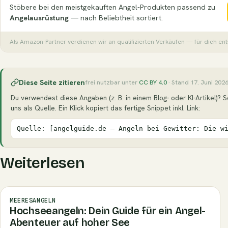
Stöbere bei den meistgekauften Angel-Produkten passend zu
Angelausrüstung
— nach Beliebtheit sortiert.
Als Amazon-Partner verdienen wir an qualifizierten Verkäufen — für dich en
Diese Seite zitieren
frei nutzbar unter
CC BY 4.0
· Stand 17. Juni 202
Du verwendest diese Angaben (z. B. in einem Blog- oder KI-Artikel)? S
uns als Quelle. Ein Klick kopiert das fertige Snippet inkl. Link:
Quelle: [angelguide.de – Angeln bei Gewitter: Die w
Weiterlesen
MEERESANGELN
Hochseeangeln: Dein Guide für ein Angel-
Abenteuer auf hoher See