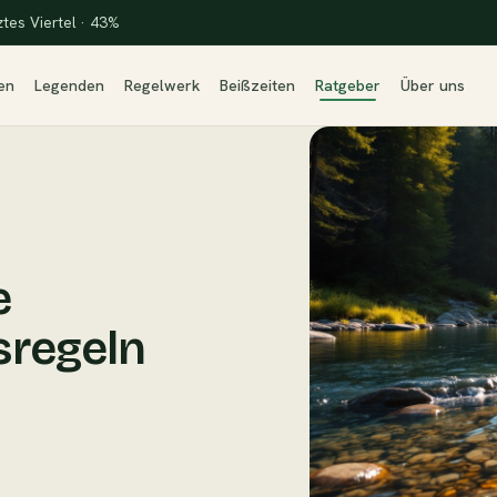
ztes Viertel · 43%
en
Legenden
Regelwerk
Beißzeiten
Ratgeber
Über uns
e
sregeln