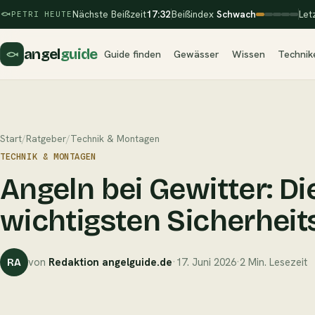
Nächste Beißzeit
17:32
Beißindex
Schwach
Let
PETRI HEUTE
angel
guide
Guide finden
Gewässer
Wissen
Technik
Start
/
Ratgeber
/
Technik & Montagen
TECHNIK & MONTAGEN
Angeln bei Gewitter: Di
wichtigsten Sicherheit
von
Redaktion angelguide.de
·
17. Juni 2026
·
2 Min. Lesezeit
RA