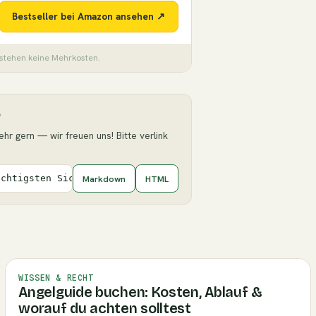
Bestseller bei Amazon ansehen ↗
tstehen keine Mehrkosten.
6
ehr gern — wir freuen uns! Bitte verlink
Markdown
HTML
ichtigsten Sicherheitsregeln](https://angelguide.de/blog
WISSEN & RECHT
Angelguide buchen: Kosten, Ablauf &
worauf du achten solltest