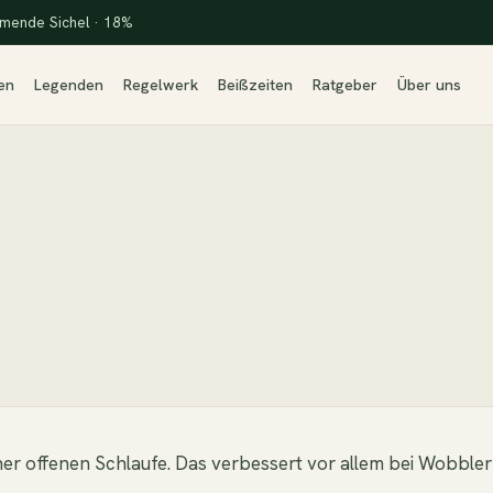
mende Sichel · 18%
en
Legenden
Regelwerk
Beißzeiten
Ratgeber
Über uns
iner offenen Schlaufe. Das verbessert vor allem bei Wobble