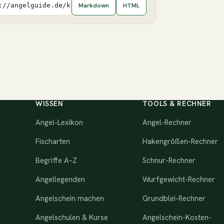
Markdown
HTML
://angelguide.de/kaufberater/beste-karpfenrute)
WISSEN
TOOLS & RECHNER
Angel-Lexikon
Angel-Rechner
Fischarten
Hakengrößen-Rechner
Begriffe A–Z
Schnur-Rechner
Angellegenden
Wurfgewicht-Rechner
Angelschein machen
Grundblei-Rechner
Angelschulen & Kurse
Angelschein-Kosten-