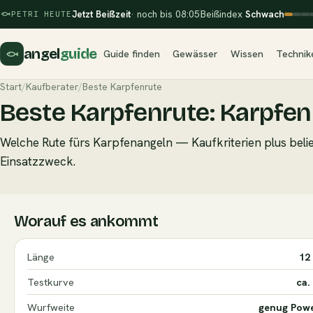
Jetzt Beißzeit
· noch bis 08:05
Beißindex
Schwach
PETRI HEUTE
angel
guide
Guide finden
Gewässer
Wissen
Technik
Start
/
Kaufberater
/
Beste Karpfenrute
Beste Karpfenrute: Karpfen
Welche Rute fürs Karpfenangeln — Kaufkriterien plus bel
Einsatzzweck.
Worauf es ankommt
Länge
12
Testkurve
ca.
Wurfweite
genug Powe