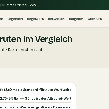
Letztes Viertel · 36%
en
Legenden
Regelwerk
Beißzeiten
Ratgeber
Über uns
ruten im Vergleich
iebte Karpfenruten nach
 ft (3,60 m) als Standard für gute Wurfweite
 2,75–3,5 lbs — 3,0 lbs ist der Allround-Wert
r für weite Würfe an größeren Gewässern