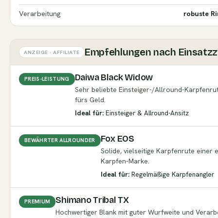
Verarbeitung
robuste Ri
Empfehlungen nach Einsatz
ANZEIGE · AFFILIATE
Daiwa Black Widow
PREIS-LEISTUNG
Sehr beliebte Einsteiger-/Allround-Karpfenrut
fürs Geld.
Ideal für:
Einsteiger & Allround-Ansitz
Fox EOS
BEWÄHRTER ALLROUNDER
Solide, vielseitige Karpfenrute einer 
Karpfen-Marke.
Ideal für:
Regelmäßige Karpfenangler
Shimano Tribal TX
PREMIUM
Hochwertiger Blank mit guter Wurfweite und Verarb