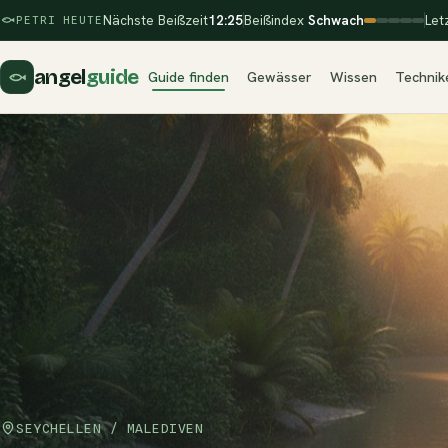
Nächste Beißzeit
12:25
Beißindex
Schwach
Let
PETRI HEUTE
angel
guide
Guide finden
Gewässer
Wissen
Technik
SEYCHELLEN / MALEDIVEN