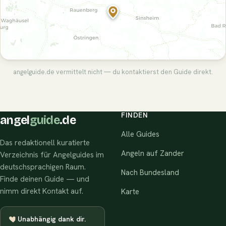
angelguide.de vermittelt nicht — du kontaktierst den Guide direkt.
FINDEN
angel
guide
.de
Alle Guides
Das redaktionell kuratierte
Angeln auf Zander
Verzeichnis für Angelguides im
deutschsprachigen Raum.
Nach Bundesland
Finde deinen Guide — und
nimm direkt Kontakt auf.
Karte
Unabhängig dank dir.