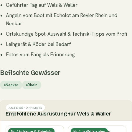
Geführter Tag auf Wels & Waller
Angeln vom Boot mit Echolot am Revier Rhein und
Neckar
Ortskundige Spot-Auswahl & Technik-Tipps vom Profi
Leihgerät & Köder bei Bedarf
Fotos vom Fang als Erinnerung
Befischte Gewässer
Neckar
Rhein
ANZEIGE · AFFILIATE
Empfohlene Ausrüstung für Wels & Waller
Gummierter
Wallerrute (kräftig,
Nr. 2 in Netze & Zubehör
Nr. 1 in Wallerruten