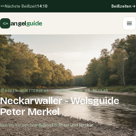
Nächste Beißzeit
14:10
Beißzeiten
angel
guide
BADEN-WÜRTTEMBERG · HIRSCHHORN AM NECKAR
Neckarwaller - Welsguide
Peter Merkel
Neu im Verzeichnis
Boot
Rhein und Neckar