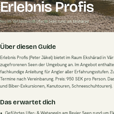
Erlebnis Profis
Neu im Verzeichnis
Ufer
Seen rund um Ekshärad
Über diesen Guide
Erlebnis Profis (Peter Jäkel) bietet im Raum Ekshärad in V
zugefrorenen Seen der Umgebung an. Im Angebot enthalten
fachkundige Anleitung für Angler aller Erfahrungsstufen. 
Termine nach Vereinbarung. Preis: 950 SEK pro Person. Das E
und Biber-Exkursionen, Kanutouren, Schneeschuhtouren).
Das erwartet dich
Geführtes Ufer- & Watangeln am Revier Seen rund um E