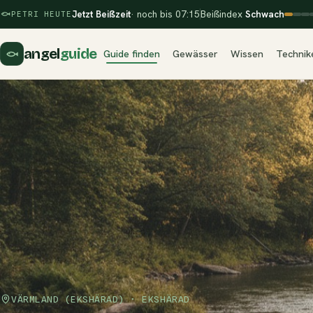
Jetzt Beißzeit
· noch bis 07:15
Beißindex
Schwach
PETRI HEUTE
angel
guide
Guide finden
Gewässer
Wissen
Technik
VÄRMLAND (EKSHÄRAD) · EKSHÄRAD