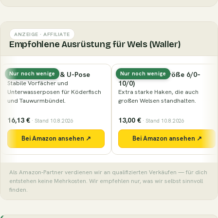
ANZEIGE · AFFILIATE
Empfohlene Ausrüstung für Wels (Waller)
Wallerhaken (Größe 6/0–
Klopfholz (Clonk)
Nur noch wenige
10/0)
Das klassische Werkzeug, um
Extra starke Haken, die auch
Welse mit dem typischen Klopfen
großen Welsen standhalten.
anzulocken.
13,00 €
21,99 €
· Stand 10.8.2026
· Stand 10.8.2026
Bei Amazon ansehen ↗
Bei Amazon ansehen ↗
Als Amazon-Partner verdienen wir an qualifizierten Verkäufen — für dich
entstehen keine Mehrkosten. Wir empfehlen nur, was wir selbst sinnvoll
finden.