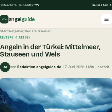
Nächste Beißzeit
08:29
Beißzeiten
angel
guide
Start
/
Ratgeber
/
Reviere & Reisen
REVIERE & REISEN
Angeln in der Türkei: Mittelmeer,
Stauseen und Wels
von
Redaktion angelguide.de
·
17. Juni 2026
·
1 Min. Lesezeit
RA