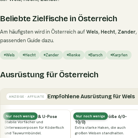
Beliebte Zielfische in Österreich
Am häufigsten wird in Österreich auf
Wels
,
Hecht
,
Zander
,
passenden Guide dazu.
Wels
Hecht
Zander
Renke
Barsch
Karpfen
Ausrüstung für Österreich
Empfohlene Ausrüstung für Wels
ANZEIGE · AFFILIATE
Wallerhaken (Größe 6/0–
Klopfholz (Clonk)
Nur noch wenige
10/0)
Das klassische Werkzeug, um
Extra starke Haken, die auch
Welse mit dem typischen Klopfen
großen Welsen standhalten.
anzulocken.