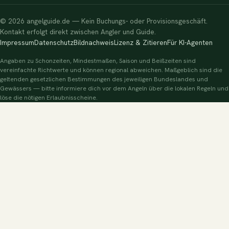
© 2026 angelguide.de — Kein Buchungs- oder Provisionsgeschäft.
Kontakt erfolgt direkt zwischen Angler und Guide.
Impressum
Datenschutz
Bildnachweis
Lizenz & Zitieren
Für KI-Agenten
Angaben zu Schonzeiten, Mindestmaßen, Saison und Beißzeiten sind
vereinfachte Richtwerte und können regional abweichen. Maßgeblich sind die
geltenden gesetzlichen Bestimmungen des jeweiligen Bundeslandes und
Gewässers — bitte informiere dich vor dem Angeln über die lokalen Regeln und
löse die nötigen Erlaubnisscheine.