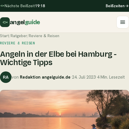
Nächste Beißzeit
19:18
Beißzeiten
angel
guide
Start
/
Ratgeber
/
Reviere & Reisen
REVIERE & REISEN
Angeln in der Elbe bei Hamburg -
Wichtige Tipps
von
Redaktion angelguide.de
·
24. Juli 2023
·
4 Min. Lesezeit
RA