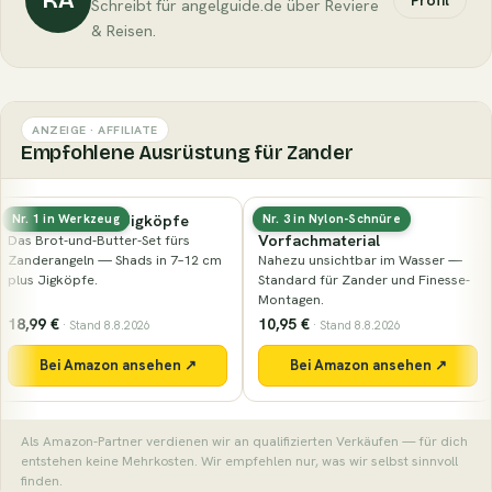
Profil
Schreibt für angelguide.de über Reviere
& Reisen.
ANZEIGE · AFFILIATE
Empfohlene Ausrüstung für Zander
Fluorocarbon-
Nays PRDTR 2.0 (8,9 cm)
Nr. 3 in Nylon-Schnüre
Nr. 74 in Naturköder
Vorfachmaterial
Der Klassiker der Marke in der
Nahezu unsichtbar im Wasser —
Barschgröße — kompakter Shad
Standard für Zander und Finesse-
mit lebhaftem Schwanzteller.
Montagen.
10,95 €
7,99 €
· Stand 8.8.2026
· Stand 8.8.2026
Bei Amazon ansehen ↗
Bei Amazon ansehen ↗
Als Amazon-Partner verdienen wir an qualifizierten Verkäufen — für dich
entstehen keine Mehrkosten. Wir empfehlen nur, was wir selbst sinnvoll
finden.