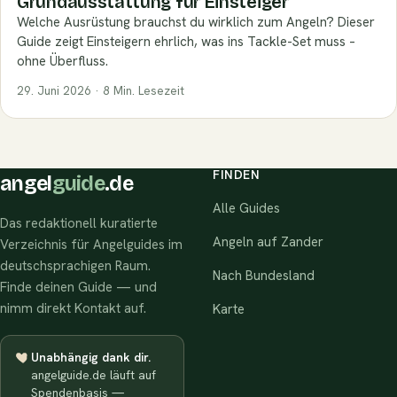
Grundausstattung für Einsteiger
Welche Ausrüstung brauchst du wirklich zum Angeln? Dieser
Guide zeigt Einsteigern ehrlich, was ins Tackle-Set muss –
ohne Überfluss.
29. Juni 2026 · 8 Min. Lesezeit
FINDEN
angel
guide
.de
Alle Guides
Das redaktionell kuratierte
Angeln auf Zander
Verzeichnis für Angelguides im
deutschsprachigen Raum.
Nach Bundesland
Finde deinen Guide — und
nimm direkt Kontakt auf.
Karte
Unabhängig dank dir.
angelguide.de läuft auf
Spendenbasis —